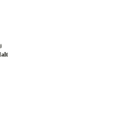
j
alt