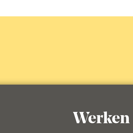
a
B52 Energy Drink
Alcoholvrij
eer
Lees meer
Werken 