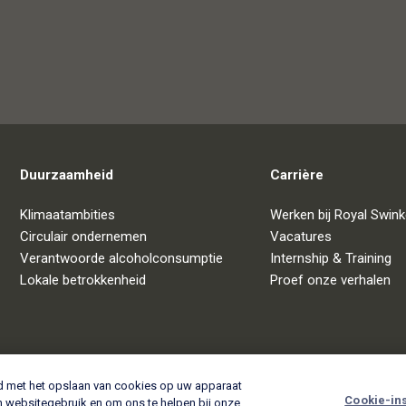
Duurzaamheid
Carrière
Klimaatambities
Werken bij Royal Swink
Circulair ondernemen
Vacatures
Verantwoorde alcoholconsumptie
Internship & Training
Lokale betrokkenheid
Proef onze verhalen
rd met het opslaan van cookies op uw apparaat
Cookie-ins
an websitegebruik en om ons te helpen bij onze