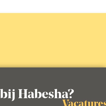
La Trappe
Bieren
Alcoholvrij
Lees meer
bij Habesha?
vacature