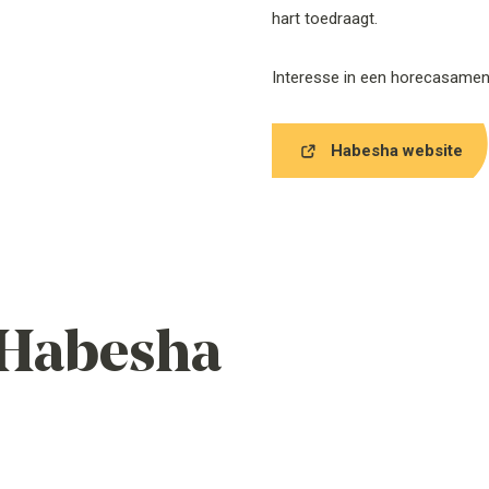
hart toedraagt.
Interesse in een horecasamen
Habesha website
 Habesha