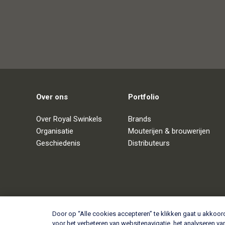
Over ons
Portfolio
Over Royal Swinkels
Brands
Organisatie
Mouterijen & brouwerijen
Geschiedenis
Distributeurs
Door op “Alle cookies accepteren” te klikken gaat u akkoo
voor het verbeteren van websitenavigatie, het analyseren v