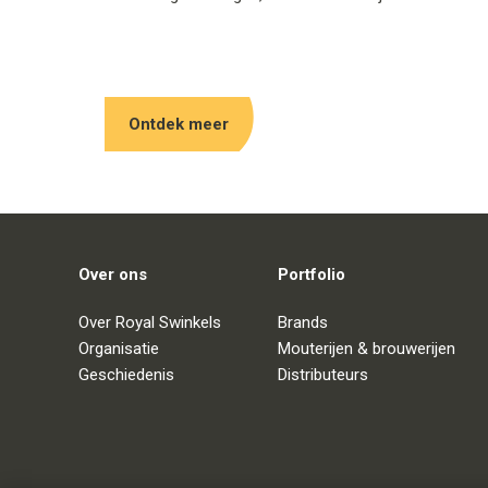
wanneer stoppen eigenlijk logischer lijkt. Met de
nieuwe campagne ‘Team Carnaval, ga voor goud!’
zet Bavaria het feest der feesten neer als wat het
volgens miljoenen feestvierders al jaren is: een
Ontdek meer
krachtmeting met jezelf en met elkaar.
Over ons
Portfolio
Over Royal Swinkels
Brands
Organisatie
Mouterijen & brouwerijen
Geschiedenis
Distributeurs