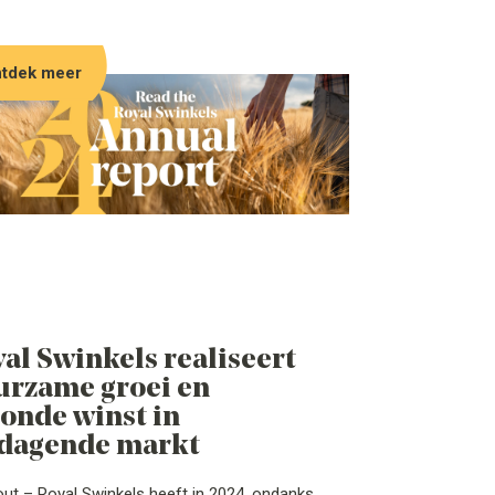
tdek meer
al Swinkels realiseert
urzame groei en
onde winst in
tdagende markt
out – Royal Swinkels heeft in 2024, ondanks