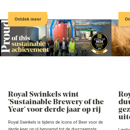
familiebedrijf realiseerde een lichte omzetgroei en
verbeterde de winstgevendheid. Dat resultaat is te
Ontdek meer
On
danken aan scherpe kostenbeheersing en
duidelijke keuzes in portfolio en operatie.
Royal Swinkels wint
Roy
'Sustainable Brewery of the
du
Year' voor derde jaar op rij
gez
ui
Royal Swinkels is tijdens de Icons of Beer voor de
derde keer op rij benoemd tot de duurzaamste
Liesh