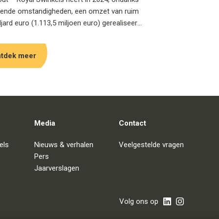
gende omstandigheden, een omzet van ruim
ljard euro (1.113,5 miljoen euro) gerealiseerd,
n EBITDA van 127,2 miljoen euro. Dit blijkt
 vandaag gepubliceerde jaarcijfers. Ook in
tdek meer
bleef Royal Swinkels investeren in duurzame
 wat resulteerde in een stijging van haar
ariteitsscore naar 64%, 3 procentpunt hoger
 2023. Het familiebedrijf zette belangrijke
n in CO2-reductie, circulaire productie en
ame inkoop.
Media
Contact
els
Nieuws & verhalen
Veelgestelde vragen
Pers
Jaarverslagen
Volg ons op