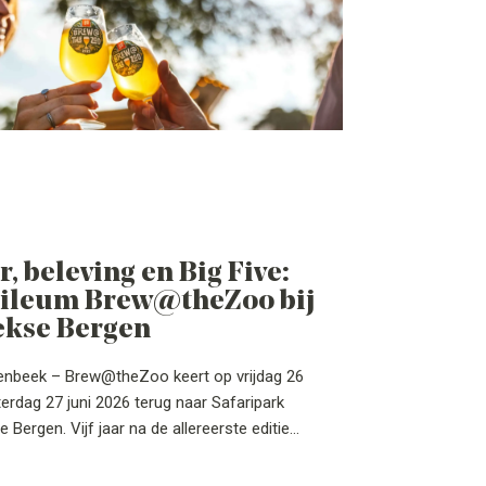
r, beleving en Big Five:
bileum Brew@theZoo bij
ekse Bergen
renbeek – Brew@theZoo keert op vrijdag 26
erdag 27 juni 2026 terug naar Safaripark
 Bergen. Vijf jaar na de allereerste editie
het jubileum gevierd met een speciale Big
ant.