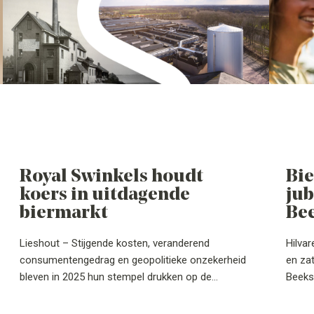
Royal Swinkels houdt
Bie
koers in uitdagende
ju
biermarkt
Be
Lieshout – Stijgende kosten, veranderend
Hilva
consumentengedrag en geopolitieke onzekerheid
en zat
bleven in 2025 hun stempel drukken op de
Beekse
internationale biermarkt. In dat uitdagende
wordt 
speelveld bleef Royal Swinkels vooruitgaan. Het
5‑vari