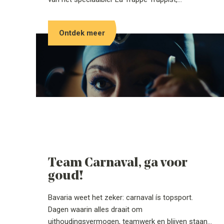
introduceren vandaag Ariston: een
trappistenfrisdrank die opnieuw tot leven is
Ontdek meer
gewekt na decennia van stilte.
Team Carnaval, ga voor
goud!
Bavaria weet het zeker: carnaval ís topsport.
Dagen waarin alles draait om
uithoudingsvermogen, teamwerk en blijven staan