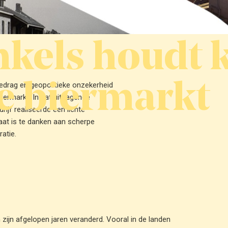
kels houdt k
e biermarkt
drag en geopolitieke onzekerheid
iermarkt. In dat uitdagende
rijf realiseerde een lichte
aat is te danken aan scherpe
atie.
ijn afgelopen jaren veranderd. Vooral in de landen