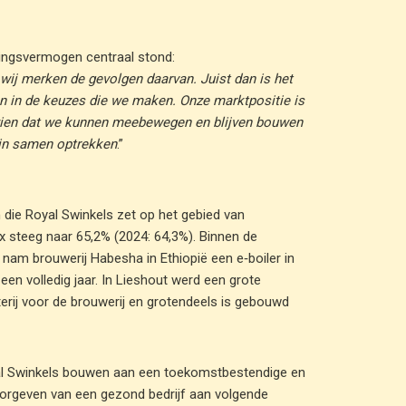
singsvermogen centraal stond:
wij merken de gevolgen daarvan. Juist dan is het
ven in de keuzes die we maken. Onze marktpositie is
we zien dat we kunnen meebewegen en blijven bouwen
rin samen optrekken
.”
n die Royal Swinkels zet op het gebied van
ex steeg naar 65,2% (2024: 64,3%). Binnen de
 nam brouwerij Habesha in Ethiopië een e‑boiler in
een volledig jaar. In Lieshout werd een grote
erij voor de brouwerij en grotendeels is gebouwd
oyal Swinkels bouwen aan een toekomstbestendige en
oorgeven van een gezond bedrijf aan volgende