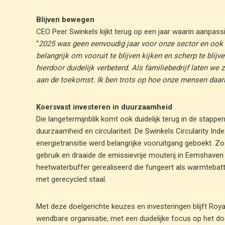
Blijven bewegen
CEO Peer Swinkels kijkt terug op een jaar waarin aanpas
“
2025 was geen eenvoudig jaar voor onze sector en ook 
belangrijk om vooruit te blijven kijken en scherp te blij
hierdoor duidelijk verbeterd. Als familiebedrijf laten 
aan de toekomst. Ik ben trots op hoe onze mensen daa
Koersvast investeren in duurzaamheid
Die langetermijnblik komt ook duidelijk terug in de stappe
duurzaamheid en circulariteit. De Swinkels Circularity Ind
energietransitie werd belangrijke vooruitgang geboekt. Zo
gebruik en draaide de emissievrije mouterij in Eemshaven 
heetwaterbuffer gerealiseerd die fungeert als warmtebatt
met gerecycled staal.
Met deze doelgerichte keuzes en investeringen blijft R
wendbare organisatie, met een duidelijke focus op het d