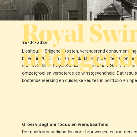
Royal Swin
16-04-2026
uitdagend
Lieshout – Stijgende kosten, veranderend consumentenge
bleven in 2025 hun stempel drukken op de internationale b
speelveld bleef Royal Swinkels vooruitgaan. Het familiebed
omzetgroei en verbeterde de winstgevendheid. Dat result
kostenbeheersing en duidelijke keuzes in portfolio en oper
Groei vraagt om focus en wendbaarheid
De marktomstandigheden voor brouwerijen en mouterijen z