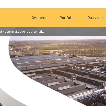
Over ons
Portfolio
Duurzaamh
t koers in uitdagende biermarkt