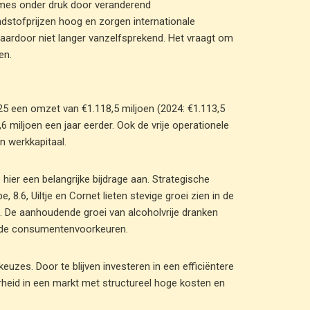
umes onder druk door veranderend
ndstofprijzen hoog en zorgen internationale
aardoor niet langer vanzelfsprekend. Het vraagt om
en.
25 een omzet van €1.118,5 miljoen (2024: €1.113,5
6 miljoen een jaar eerder. Ook de vrije operationele
n werkkapitaal.
 hier een belangrijke bijdrage aan. Strategische
 8.6, Uiltje en Cornet lieten stevige groei zien in de
 De aanhoudende groei van alcoholvrije dranken
rende consumentenvoorkeuren.
uzes. Door te blijven investeren in een efficiëntere
rheid in een markt met structureel hoge kosten en