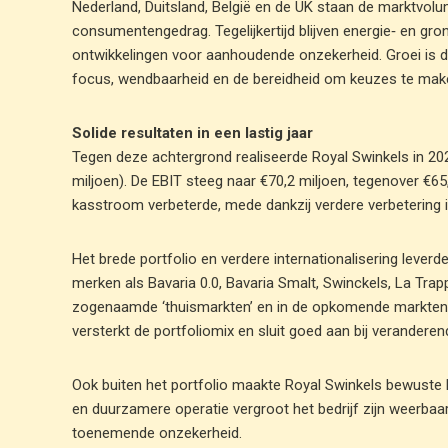
Nederland, Duitsland, België en de UK staan de marktvol
consumentengedrag. Tegelijkertijd blijven energie‑ en gro
ontwikkelingen voor aanhoudende onzekerheid. Groei is d
focus, wendbaarheid en de bereidheid om keuzes te mak
Solide resultaten in een lastig jaar
Tegen deze achtergrond realiseerde Royal Swinkels in 20
miljoen). De EBIT steeg naar €70,2 miljoen, tegenover €65,
kasstroom verbeterde, mede dankzij verdere verbetering i
Het brede portfolio en verdere internationalisering leverde
merken als Bavaria 0.0, Bavaria Smalt, Swinckels, La Trappe,
zogenaamde ‘thuismarkten’ en in de opkomende markten.
versterkt de portfoliomix en sluit goed aan bij verande
Ook buiten het portfolio maakte Royal Swinkels bewuste ke
en duurzamere operatie vergroot het bedrijf zijn weerbaa
toenemende onzekerheid.