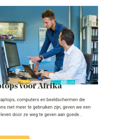
tops voor Afrika
laptops, computers en beeldschermen die
ns niet meer te gebruiken zijn, geven we een
 leven door ze weg te geven aan goede
n waar ze nuttig kunnen worden gebruikt. Het
 bij aan wie we zijn en waar we naartoe
. Ook met betrekking tot onze