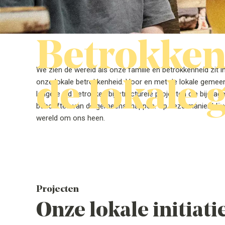
Betrokken
We zien de wereld als onze familie en betrokkenheid zit
de lokale
onze lokale betrokkenheid. Voor en met de lokale gemeens
langere tijd betrokken bij structurele projecten die bijdra
behoeftes van de gemeenschappen. Op deze manier blijv
wereld om ons heen.
Projecten
Onze lokale initiati