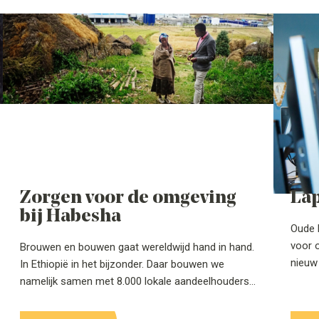
Zorgen voor de omgeving
Lap
bij Habesha
Oude 
voor o
Brouwen en bouwen gaat wereldwijd hand in hand.
nieuw
In Ethiopië in het bijzonder. Daar bouwen we
doele
namelijk samen met 8.000 lokale aandeelhouders
draagt
aan onze brouwerij Habesha. De lokale
willen
betrokkenheid is vooral terug te vinden in de