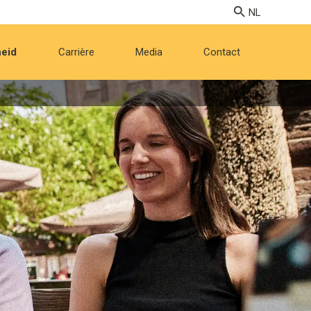
eid
Carrière
Media
Contact