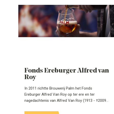
Fonds Ereburger Alfred van
Roy
In 2011 richtte Brouwerij Palm het Fonds
Ereburger Alfred Van Roy op ter ere en ter
nagedachtenis van Alfred Van Roy (1913 - †2009).
Het fonds heeft tot doel om de jeugd(werking) in
Londerzeel te ondersteunen en het