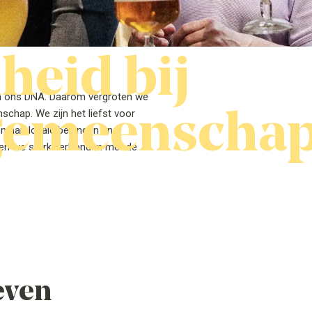
heid bij
 in ons DNA. Daarom vergroten we
 gemeenscha
chap. We zijn het liefst voor
gen aan lokale belangen en
en we sterk verbonden met de
even