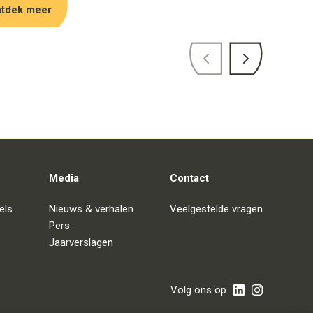
tdek meer
ariteitsambitie. We willen materialen niet
ren laten gaan maar hun waarde laten
en. In totaal zijn er begin 2021 door
els Family Brewers 85 laptops, 40
ters en 20 beeldschermen weggegeven aan
saties in Mali, Zuid-Afrika, Rwanda, Burundi
ia.
Media
Contact
els
Nieuws & verhalen
Veelgestelde vragen
Pers
Jaarverslagen
Volg ons op