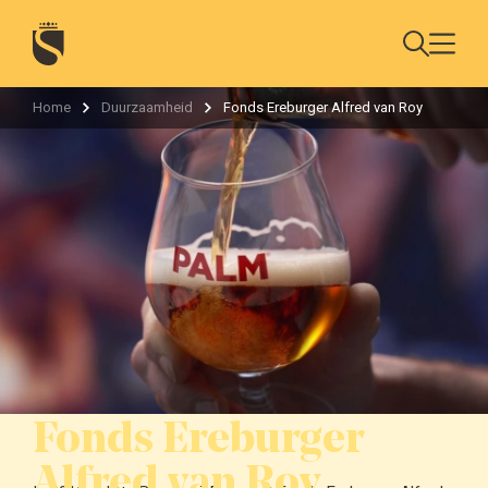
Home
Duurzaamheid
Fonds Ereburger Alfred van Roy
Fonds Ereburger
Alfred van Roy