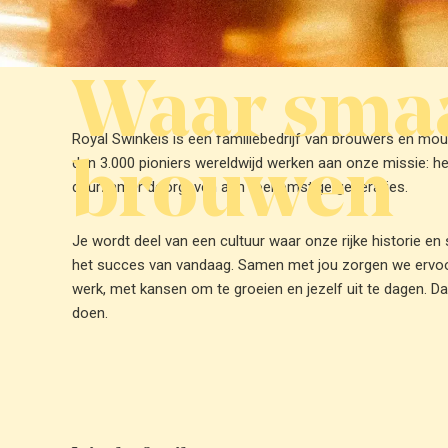
Waar smaa
Royal Swinkels is een familiebedrijf van brouwers en mou
brouwen
dan 3.000 pioniers wereldwijd werken aan onze missie: he
duurzamer doorgeven aan toekomstige generaties.
Je wordt deel van een cultuur waar onze rijke historie en
het succes van vandaag. Samen met jou zorgen we ervoor 
werk, met kansen om te groeien en jezelf uit te dagen. Dat
doen.