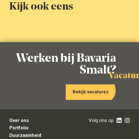
Kijk ook eens
Lees meer
Lees meer
Lees meer
Lees meer
Bier
Alcoholvrij
Bieren
Bieren
Alcoholvrij
Werken bij Bavaria
Lees meer
Lees meer
Alcoholvrij
Smalt?
Lees meer
vacatu
Lees meer
Bekijk vacatures
Over ons
Volg ons op
Portfolio
Duurzaamheid