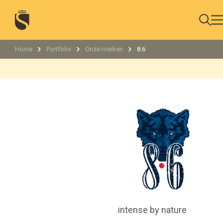
Home
Portfolio
Onze merken
8.6
intense by nature