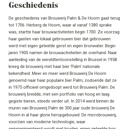
Geschiedenis
De geschiedenis van Brouwerij Palm & De Hoorn gaat terug
tot 1706. Herberg de Hoorn, waar al vanaf 1380 sprake
was, startte haar brouwactiviteiten begin 1700. Ze voorzag
haar gasten van lokaal gebrouwen bier dat gebrouwen
werd met eigen geteelde gerst en eigen bronwater. Begin
jaren 1900 namen de brouwactiviteiten de overhand. Naar
aanleiding van de wereldtentoonstelling in Brussel in 1958
kreeg de brouwerij met haar bier ‘Palm’ nationale
bekendheid. Meer en meer werd Brouwerij De Hoorn
genoemd naar haar populaire bier Palm, zodoende dat ze
in 1975 officieel omgedoopt werd tot Brouwerij Palm. De
brouwerij breidde, met een portfolio van hoog en laag
gegiste bieren, steeds verder uit. In 2014 werd binnen de
muren van Brouwerij Palm de 300 jaar oude brouwerij De
Hoorn in al haar glorie heropgebouwd. De microbrouwerij,
voorzien van moderne technologie, waar
geëxperimenteerd wordt met kruiden, eigen geteelde hop,