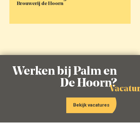
Brouwerij de Hoorn
Werken bij Palm en
De Hoorn?
vacatu
Bekijk vacatures