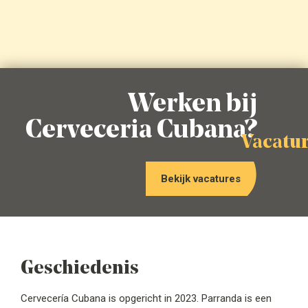
Werken bij
Cerveceria Cubana?
vacatu
Bekijk vacatures
Geschiedenis
Cervecería Cubana is opgericht in 2023. Parranda is een