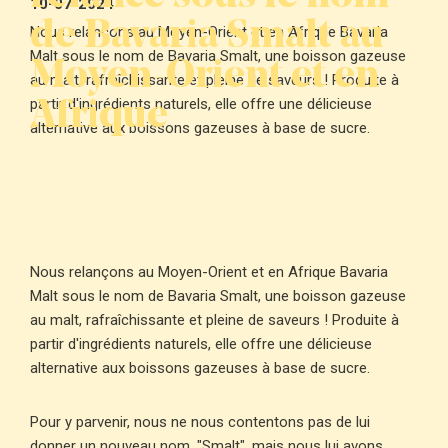
10-07-2024
de Bavaria Smalt au
Nous relançons au Moyen-Orient et en Afrique Bavaria
Moyen-Orient et en
Malt sous le nom de Bavaria Smalt, une boisson gazeuse
au malt, rafraîchissante et pleine de saveurs ! Produite à
Afrique
partir d'ingrédients naturels, elle offre une délicieuse
alternative aux boissons gazeuses à base de sucre.
Nous relançons au Moyen-Orient et en Afrique Bavaria
Malt sous le nom de Bavaria Smalt, une boisson gazeuse
au malt, rafraîchissante et pleine de saveurs ! Produite à
partir d'ingrédients naturels, elle offre une délicieuse
alternative aux boissons gazeuses à base de sucre.
Pour y parvenir, nous ne nous contentons pas de lui
donner un nouveau nom, "Smalt", mais nous lui avons